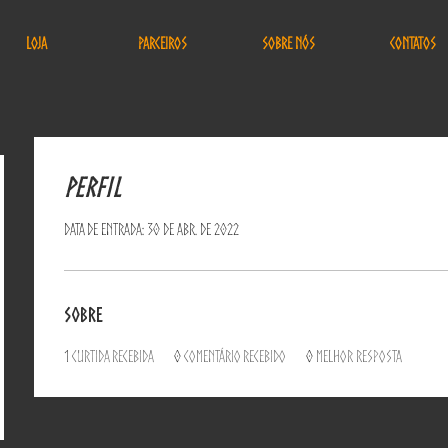
Loja
Parceiros
Sobre nós
Contatos
Perfil
Data de entrada: 30 de abr. de 2022
Sobre
1
curtida recebida
0
comentário recebido
0
melhor resposta