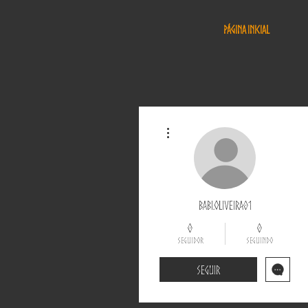
Página Inicial
Mais ações
babi.oliveira01
0
0
seguidor
seguindo
Seguir