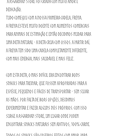
A Asgardian Store foi criada com muito amor e
dedicação.
Tudo começou com a nossa primeira cadela, Freyja.
A Freyja esteve muito doente com alimentos comerciais
para animais de estimação e então decidimos mudar para
uma dieta natural - a dieta crua com ossos. A partir daí,
a Freyja tem sido uma cadela completamente diferente,
com mais energia, mais saudável e mais feliz.
Com esta dieta, o mais difícil era encontrar bons
snacks para treinar, que fossem apropriadas para a
espécie, pequenos e fáceis de transportar - sem sujar
as mãos. Por falta de boas opções, decidimos
experimentar e fazer alguns nós próprios. Com isso
surge a Asgardian Store, um lugar onde podem
encontrar snacks naturais sem aditivos, 100% carne.
Todos os snacks são caseiros feitos com amor, para