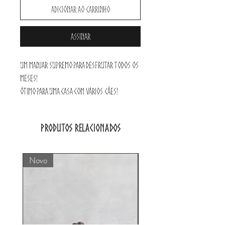
Adicionar ao carrinho
Assinar
Um manjar supremo para desfrutar todos os
meses!
Ótimo para uma casa com vários cães!
Contém 4 pacotes surpresa de 100gr de
treats + uma variedade de 8-15 snacks de
Produtos relacionados
roer.
*os produtos podem ser diferentes dos da
foto*
Novo
Toys