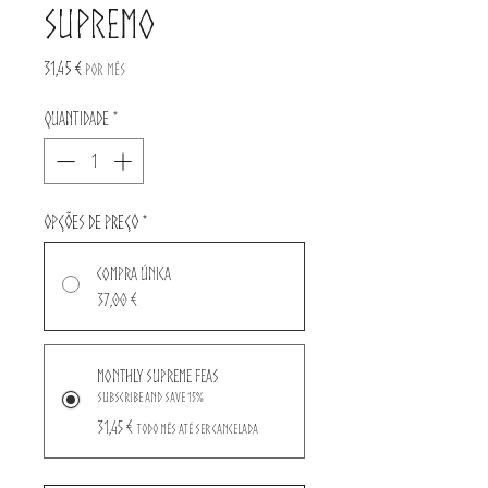
Supremo
Preço
31,45 €
por mês
Quantidade
*
Opções de preço
*
Compra única
37,00 €
Monthly Supreme Feas
Subscribe and Save 15%
31,45 €
todo mês até ser cancelada