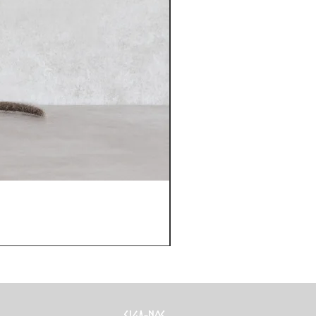
Brinquedo Artesanal em Lã (Cenoura
Preço
17,00 €