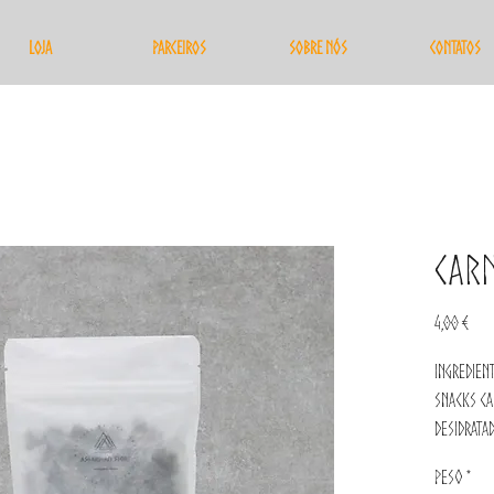
Loja
Parceiros
Sobre nós
Contatos
Carn
Pre
4,00 €
Ingredien
Snacks ca
Desidratad
treinar.
Peso
*
50gr (apro